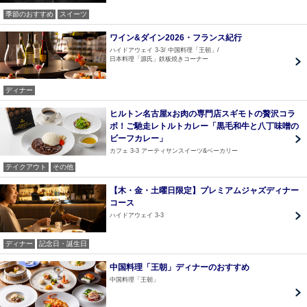
季節のおすすめ
スイーツ
ワイン&ダイン2026・フランス紀行
ハイドアウェイ 3-3
中国料理「王朝」
日本料理「源氏」鉄板焼きコーナー
ディナー
ヒルトン名古屋xお肉の専門店スギモトの贅沢コラ
ボ！ご馳走レトルトカレー「黒毛和牛と八丁味噌の
ビーフカレー」
カフェ 3-3 アーティサンスイーツ&ベーカリー
テイクアウト
その他
【木・金・土曜日限定】プレミアムジャズディナー
コース
ハイドアウェイ 3-3
ディナー
記念日・誕生日
中国料理「王朝」ディナーのおすすめ
中国料理「王朝」