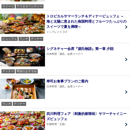
スイーツ
アフタヌーンティー
トロピカルサマーランチ＆ディナービュッフェ ～
海と太陽に恵まれた南国料理とフルーツたっぷりの
スイーツで夏を満喫～
インプレイス 3-3
ビュッフェ
ランチ
ディナー
シグネチャー会席『源氏物語』第一章 夕顔
日本料理「源氏」会席コーナー
ディナー
季節のおすすめ
寿司お食事プランのご案内
日本料理「源氏」会席コーナー
ランチ
ディナー
四川料理フェア〈刺激的麻辣味〉サマーチャイニー
ズビュッフェ
中国料理「王朝」