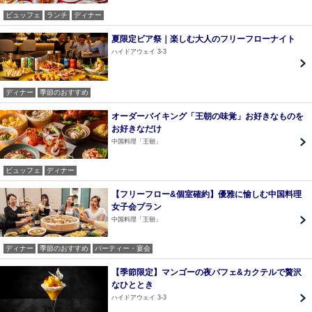
ビュッフェ
ランチ
ディナー
夏限定ビア祭｜楽しむ大人のフリーフローナイト
ハイドアウェイ 3-3
ディナー
季節のおすすめ
オーダーバイキング「王朝の味覚」お好きなものを
お好きなだけ
中国料理「王朝」
ビュッフェ
ディナー
【フリーフロー&個室確約】優雅に愉しむ中国料理
女子会プラン
中国料理「王朝」
ディナー
季節のおすすめ
パーティー・宴会
【季節限定】マンゴーの夜パフェ&カクテルで贅沢
なひととき
ハイドアウェイ 3-3