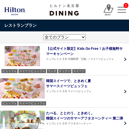
!
ヒルトン名古屋
DINING
レストランプラン
【公式サイト限定】Kids Go Free！お子様無料サ
マーキャンペーン
インプレイス 3-3
中国料理「王朝」
スイーツビュッフェ
ビュッフェ
スイーツビュッフェ
ランチ
ディナー
スイーツ
韓国スイーツで、ときめく夏
サマースイーツビュッフェ
インプレイス 3-3
スイーツビュッフェ
ビュッフェ
スイーツビュッフェ
たべる、ととのう、ときめく。
韓国スイーツのサマーアフタヌーンティー 第二弾
インプレイス 3-3
アフタヌーンティー