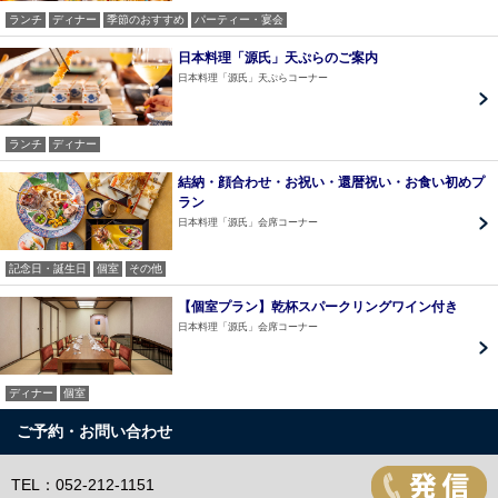
ランチ
ディナー
季節のおすすめ
パーティー・宴会
日本料理「源氏」天ぷらのご案内
日本料理「源氏」天ぷらコーナー
ランチ
ディナー
結納・顔合わせ・お祝い・還暦祝い・お食い初めプ
ラン
日本料理「源氏」会席コーナー
記念日・誕生日
個室
その他
【個室プラン】乾杯スパークリングワイン付き
日本料理「源氏」会席コーナー
ディナー
個室
ご予約・お問い合わせ
TEL：052-212-1151