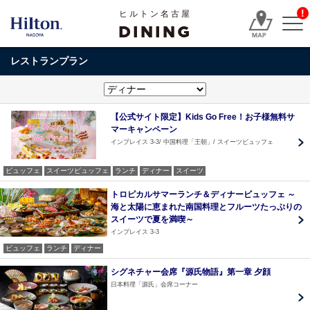
!
ヒルトン名古屋
DINING
レストランプラン
【公式サイト限定】Kids Go Free！お子様無料サ
マーキャンペーン
インプレイス 3-3
中国料理「王朝」
スイーツビュッフェ
ビュッフェ
スイーツビュッフェ
ランチ
ディナー
スイーツ
トロピカルサマーランチ＆ディナービュッフェ ～
海と太陽に恵まれた南国料理とフルーツたっぷりの
スイーツで夏を満喫～
インプレイス 3-3
ビュッフェ
ランチ
ディナー
シグネチャー会席『源氏物語』第一章 夕顔
日本料理「源氏」会席コーナー