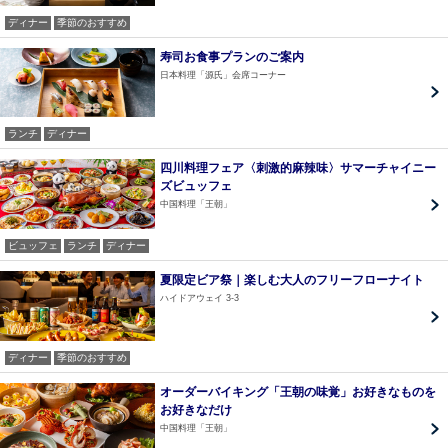
ディナー
季節のおすすめ
寿司お食事プランのご案内
日本料理「源氏」会席コーナー
ランチ
ディナー
四川料理フェア〈刺激的麻辣味〉サマーチャイニー
ズビュッフェ
中国料理「王朝」
ビュッフェ
ランチ
ディナー
夏限定ビア祭｜楽しむ大人のフリーフローナイト
ハイドアウェイ 3-3
ディナー
季節のおすすめ
オーダーバイキング「王朝の味覚」お好きなものを
お好きなだけ
中国料理「王朝」