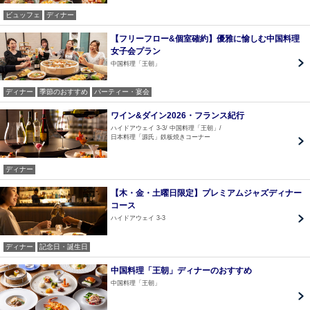
ビュッフェ
ディナー
【フリーフロー&個室確約】優雅に愉しむ中国料理
女子会プラン
中国料理「王朝」
ディナー
季節のおすすめ
パーティー・宴会
ワイン&ダイン2026・フランス紀行
ハイドアウェイ 3-3
中国料理「王朝」
日本料理「源氏」鉄板焼きコーナー
ディナー
【木・金・土曜日限定】プレミアムジャズディナー
コース
ハイドアウェイ 3-3
ディナー
記念日・誕生日
中国料理「王朝」ディナーのおすすめ
中国料理「王朝」