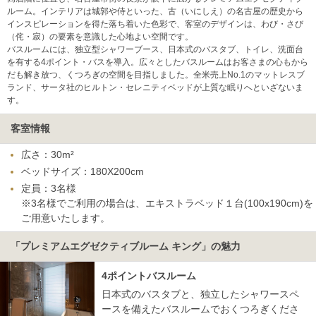
ルーム。インテリアは城郭や侍といった、古（いにしえ）の名古屋の歴史から
インスピレーションを得た落ち着いた色彩で、客室のデザインは、わび・さび
（侘・寂）の要素を意識した心地よい空間です。
バスルームには、独立型シャワーブース、日本式のバスタブ、トイレ、洗面台
を有する4ポイント・バスを導入。広々としたバスルームはお客さまの心もから
だも解き放つ、くつろぎの空間を目指しました。全米売上No.1のマットレスブ
ランド、サータ社のヒルトン・セレニティベッドが上質な眠りへといざないま
す。
客室情報
広さ：30m²
ベッドサイズ：180X200cm
定員：3名様
※3名様でご利用の場合は、エキストラベッド１台(100x190cm)を
ご用意いたします。
「プレミアムエグゼクティブルーム キング」の魅力
4ポイントバスルーム
日本式のバスタブと、独立したシャワースペ
ースを備えたバスルームでおくつろぎくださ