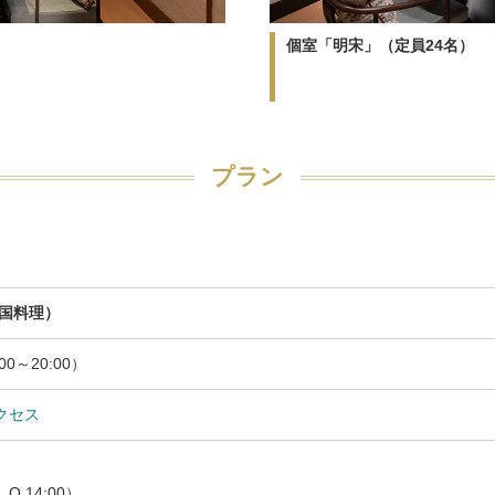
個室「明宋」（定員24名）
プラン
国料理）
:00～20:00）
クセス
.O 14:00）