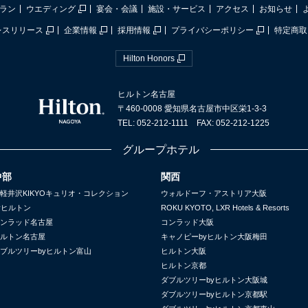
ラン
ウエディング
宴会・会議
施設・サービス
アクセス
お知らせ
レスリリース
企業情報
採用情報
プライバシーポリシー
特定商取
Hilton Honors
ヒルトン名古屋
〒460-0008 愛知県名古屋市中区栄1-3-3
TEL: 052-212-1111 FAX: 052-212-1225
グループホテル
中部
関西
軽井沢KIKYOキュリオ・コレクション
ウォルドーフ・アストリア大阪
yヒルトン
ROKU KYOTO, LXR Hotels & Resorts
ンラッド名古屋
コンラッド大阪
ルトン名古屋
キャノピーbyヒルトン大阪梅田
ブルツリーbyヒルトン富山
ヒルトン大阪
ヒルトン京都
ダブルツリーbyヒルトン大阪城
ダブルツリーbyヒルトン京都駅