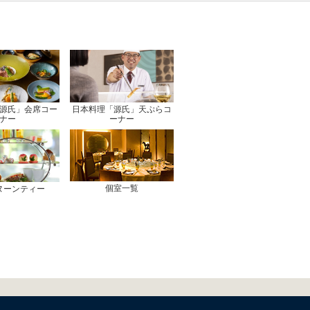
源氏」会席コー
日本料理「源氏」天ぷらコ
ナー
ーナー
個室一覧
ヌーンティー