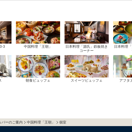
-3
中国料理「王朝」
日本料理「源氏」鉄板焼き
日本料理「
コーナー
ス
朝食ビュッフェ
スイーツビュッフェ
アフタ
＆バーのご案内
中国料理「王朝」
個室