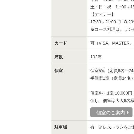
土・日・祝 11:00～15:
【ディナー】
17:30～21:00（L.O 20
※コース料理は、ランチ L.O
カード
可（VISA、MASTER、
席数
102席
個室
個室5室（定員6名～2
半個室1室（定員14名
個室料：1室 10,000円
但し、個室は大人6名
個室のご案内
駐車場
有 ※レストランをご利用