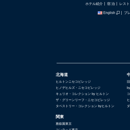
ホテル紹介
宿 泊
レスト
English
プ
北海道
ヒルトンニセコビレッジ
旧
ヒノデヒルズ・ニセコビレッジ
b
キュリオ・コレクション by ヒルトン
コ
ザ・グリーンリーフ・ニセコビレッジ
ヒ
タペストリー・コレクション byヒルトン
ダ
関東
雅叙園東京
コンラッド東京