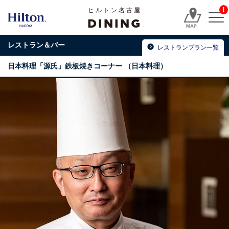
!
ヒルトン名古屋
DINING
レストラン＆バー
レストランプラン一覧
日本料理「源氏」鉄板焼きコーナー
（日本料理）