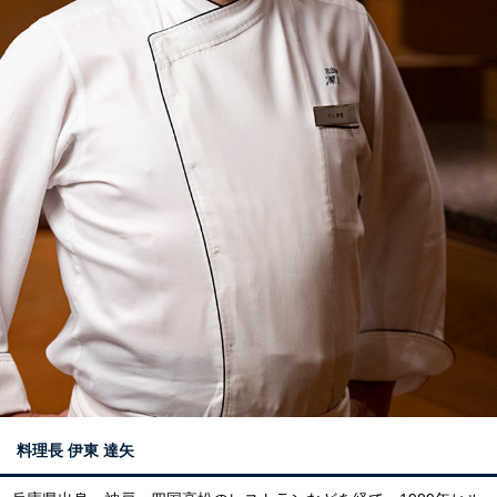
料理長
伊東 達矢