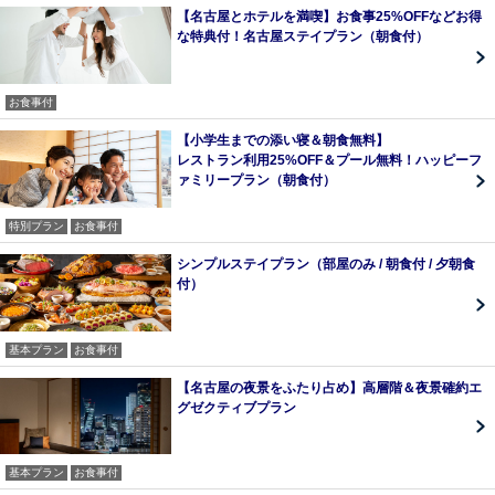
【名古屋とホテルを満喫】お食事25%OFFなどお得
な特典付！名古屋ステイプラン（朝食付）
お食事付
【小学生までの添い寝＆朝食無料】
レストラン利用25%OFF＆プール無料！ハッピーフ
ァミリープラン（朝食付）
特別プラン
お食事付
シンプルステイプラン（部屋のみ / 朝食付 / 夕朝食
付）
基本プラン
お食事付
【名古屋の夜景をふたり占め】高層階＆夜景確約エ
グゼクティブプラン
基本プラン
お食事付